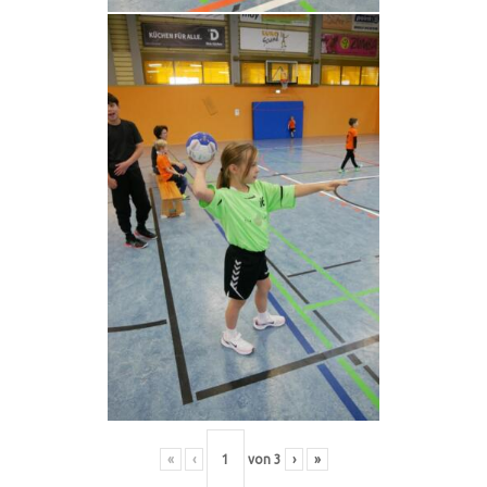
«
‹
von
3
›
»